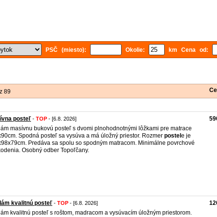
PSČ (miesto):
Okolie:
km Cena od:
Ce
z 89
ívna posteľ
59
-
TOP
- [6.8. 2026]
ám masívnu bukovú posteľ s dvomi plnohodnotnými lôžkami pre matrace
90cm. Spodná posteľ sa vysúva a má úložný priestor. Rozmer
postel
e je
98x79cm. Predáva sa spolu so spodným matracom. Minimálne povrchové
odenia. Osobný odber Topoľčany.
ám kvalitnú posteľ
12
-
TOP
- [6.8. 2026]
ám kvalitnú posteľ s roštom, madracom a vysúvacím úložným priestorom.