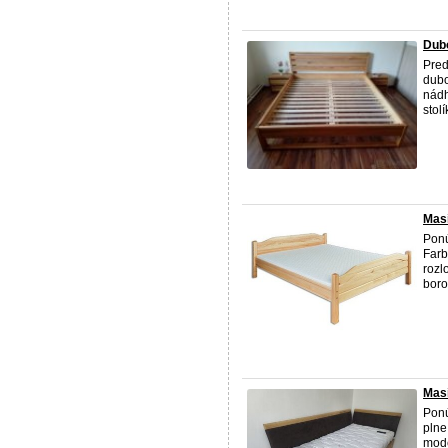
Dubo
Pred
dubo
nádh
stol
Mas
Ponú
Farb
rozl
boro
Masí
Ponú
plne
mode