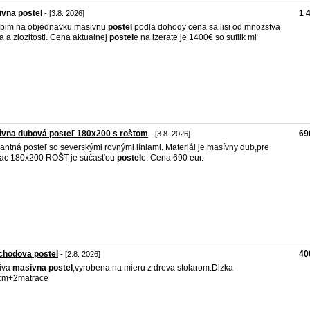
vna postel
1 
- [3.8. 2026]
bim na objednavku masivnu
postel
podla dohody cena sa lisi od mnozstva
a a zlozitosti. Cena aktualnej
postel
e na izerate je 1400€ so suflik mi
ívna dubová posteľ 180x200 s roštom
69
- [3.8. 2026]
antná posteľ so severskými rovnými líniami. Materiál je masívny dub,pre
rac 180x200 ROŠT je súčasťou
postel
e. Cena 690 eur.
chodova postel
40
- [2.8. 2026]
iva
masivna
postel
,vyrobena na mieru z dreva stolarom.Dlzka
cm+2matrace