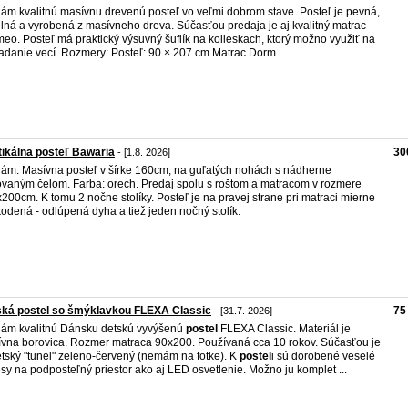
ám kvalitnú masívnu drevenú posteľ vo veľmi dobrom stave. Posteľ je pevná,
ilná a vyrobená z masívneho dreva. Súčasťou predaja je aj kvalitný matrac
eo. Posteľ má praktický výsuvný šuflík na kolieskach, ktorý možno využiť na
adanie vecí. Rozmery: Posteľ: 90 × 207 cm Matrac Dorm ...
ikálna posteľ Bawaria
30
- [1.8. 2026]
ám: Masívna posteľ v šírke 160cm, na guľatých nohách s nádherne
ovaným čelom. Farba: orech. Predaj spolu s roštom a matracom v rozmere
200cm. K tomu 2 nočne stolíky. Posteľ je na pravej strane pri matraci mierne
odená - odlúpená dyha a tiež jeden nočný stolík.
ská postel so šmýklavkou FLEXA Classic
75
- [31.7. 2026]
ám kvalitnú Dánsku detskú vyvýšenú
postel
FLEXA Classic. Materiál je
vna borovica. Rozmer matraca 90x200. Používaná cca 10 rokov. Súčasťou je
etský "tunel" zeleno-červený (nemám na fotke). K
postel
i sú dorobené veselé
sy na podposteľný priestor ako aj LED osvetlenie. Možno ju komplet ...