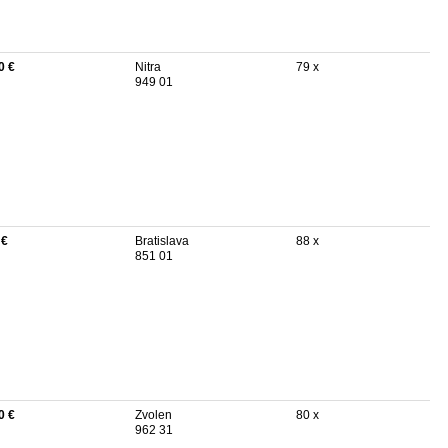
0 €
Nitra
79 x
949 01
 €
Bratislava
88 x
851 01
0 €
Zvolen
80 x
962 31