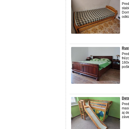
Pred
stab
Dorm
odkl
Rust
Pred
fréz
160x
pošk
Det
Pred
masí
aj d
záve