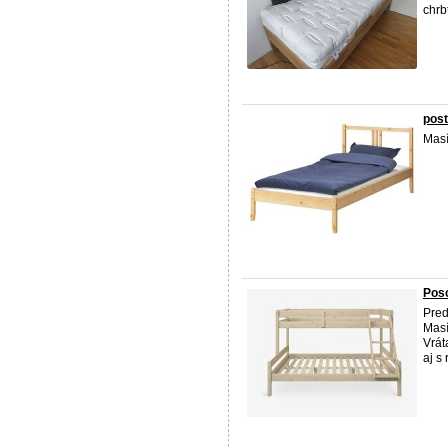
chrb
post
Masí
Pos
Pre
Masí
Vrát
aj s