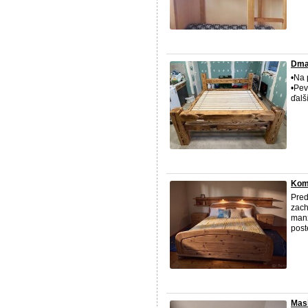
Dma
•Na 
•Pev
ďalš
Komp
Pred
zach
manž
post
Masí