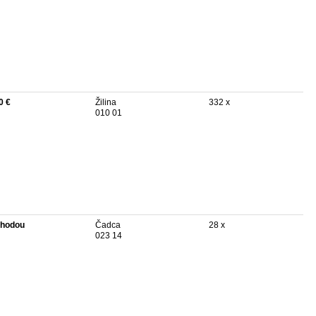
0 €
Žilina
332 x
010 01
hodou
Čadca
28 x
023 14