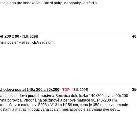
tice alebo pre kohokoľvek, kto si potrpí na vysoký komfort s ...
eľ 200 x 90
40
- [3.8. 2026]
vna posteľ Fjellse IKEA s roštom.
chodova postel 140x 200 a 90x200
35
-
TOP
- [3.8. 2026]
dam poschodovu
postel
masivna
Borovica dole lozko 140x200 a vrch 90x200
vna borovica. Vhodná na pružinové a penové matrace 90/140x200 cm.
ane roštov. a matracov. Š208 x V131 x H159 cm, cena je 350 eur je v demonte
 rostami a matracmi pouzivana cca 24 mesiacov.dole sa vyspia dve deti ...