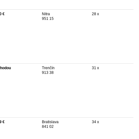
0 €
Nitra
28 x
951 15
hodou
Trenčín
31 x
913 38
9 €
Bratislava
34 x
841 02