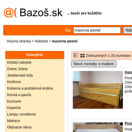
... bazár pre každého
Čo:
Hlavná stránka
>
Nábytok
>
masivna postel
Kategórie
Zobrazených 1-20 inzerátov 
Detský nábytok
Nové inzeráty e-mailom
Dvere, brány
mas
Jedálenské kúty
Pred
Knižnice
200x
206x
Koberce a podlahová krytina
pošk
Kreslá a gauče
Kuchyne
Kúpeľne
Lampy, osvetlenie
Matrace
Pred
Obývacie steny
Pred