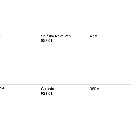
 €
Spišská Nová Ves
47 x
052 01
0 €
Galanta
380 x
924 01