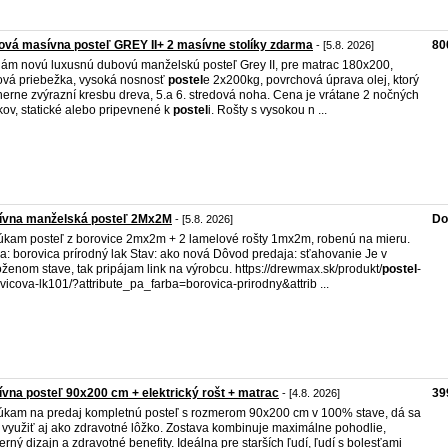
vá masívna posteľ GREY II+ 2 masívne stolíky zdarma
80
- [5.8. 2026]
ám novú luxusnú dubovú manželskú posteľ Grey II, pre matrac 180x200,
vá priebežka, vysoká nosnosť
postel
e 2x200kg, povrchová úprava olej, ktorý
erne zvýrazní kresbu dreva, 5.a 6. stredová noha. Cena je vrátane 2 nočných
íkov, statické alebo pripevnené k
postel
i. Rošty s vysokou n ...
ívna manželská posteľ 2Mx2M
Do
- [5.8. 2026]
kam posteľ z borovice 2mx2m + 2 lamelové rošty 1mx2m, robenú na mieru.
a: borovica prírodný lak Stav: ako nová Dôvod predaja: sťahovanie Je v
oženom stave, tak pripájam link na výrobcu. https://drewmax.sk/produkt/
postel
-
vicova-lk101/?attribute_pa_farba=borovica-prirodny&attrib ...
vna posteľ 90x200 cm + elektrický rošt + matrac
39
- [4.8. 2026]
kam na predaj kompletnú posteľ s rozmerom 90x200 cm v 100% stave, dá sa
 využiť aj ako zdravotné lôžko. Zostava kombinuje maximálne pohodlie,
rný dizajn a zdravotné benefity. Ideálna pre starších ľudí, ľudí s bolesťami