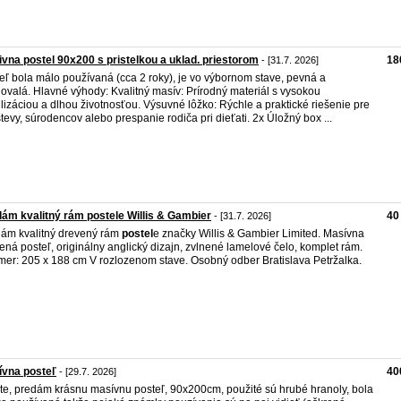
vna postel 90x200 s pristelkou a uklad. priestorom
18
- [31.7. 2026]
eľ bola málo používaná (cca 2 roky), je vo výbornom stave, pevná a
ovalá. Hlavné výhody: Kvalitný masív: Prírodný materiál s vysokou
ilizáciou a dlhou životnosťou. Výsuvné lôžko: Rýchle a praktické riešenie pre
tevy, súrodencov alebo prespanie rodiča pri dieťati. 2x Úložný box ...
ám kvalitný rám postele Willis & Gambier
40
- [31.7. 2026]
ám kvalitný drevený rám
postel
e značky Willis & Gambier Limited. Masívna
ená posteľ, originálny anglický dizajn, zvlnené lamelové čelo, komplet rám.
er: 205 x 188 cm V rozlozenom stave. Osobný odber Bratislava Petržalka.
ívna posteľ
40
- [29.7. 2026]
te, predám krásnu masívnu posteľ, 90x200cm, použité sú hrubé hranoly, bola