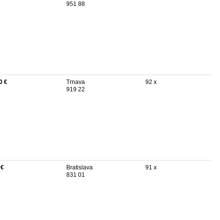
951 88
0 €
Trnava
92 x
919 22
 €
Bratislava
91 x
831 01