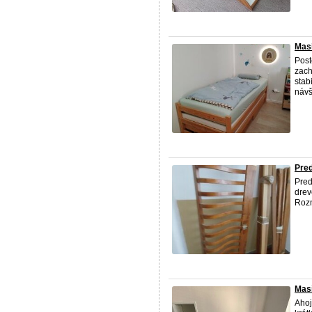
Masi
Post
zach
stab
návš
Pred
Pred
drev
Rozm
Mas
Ahoj