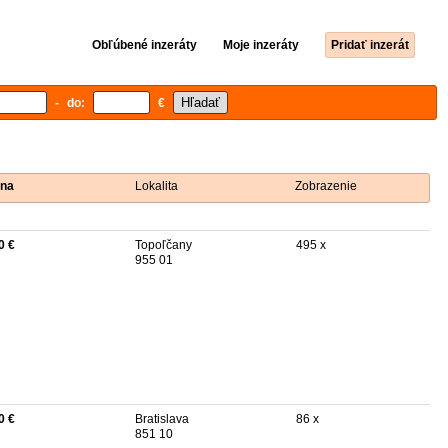
Obľúbené inzeráty
Moje inzeráty
Pridať inzerát
- do:
€
na
Lokalita
Zobrazenie
0 €
Topoľčany
495 x
955 01
0 €
Bratislava
86 x
851 10