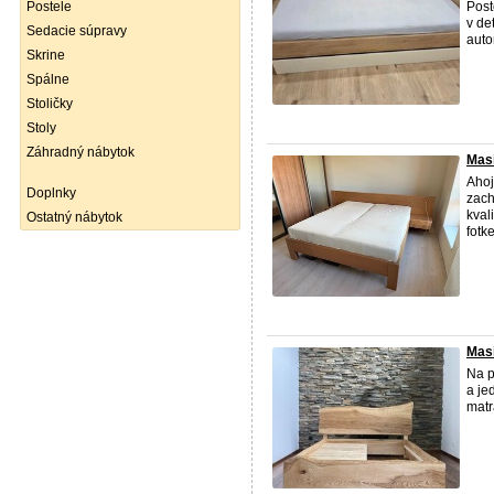
Postele
Post
v de
Sedacie súpravy
auto
Skrine
Spálne
Stoličky
Stoly
Záhradný nábytok
Masí
Ahoj
Doplnky
zach
kval
Ostatný nábytok
fotk
Masí
Na p
a je
matr