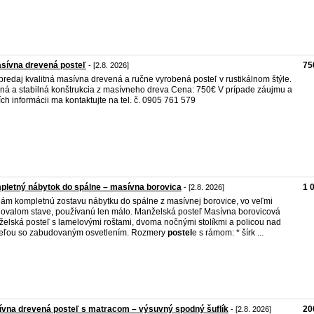
sívna drevená posteľ
75
- [2.8. 2026]
predaj kvalitná masívna drevená a ručne vyrobená posteľ v rustikálnom štýle.
ná a stabilná konštrukcia z masívneho dreva Cena: 750€ V prípade záujmu a
ích informácii ma kontaktujte na tel. č. 0905 761 579
letný nábytok do spálne – masívna borovica
1 
- [2.8. 2026]
ám kompletnú zostavu nábytku do spálne z masívnej borovice, vo veľmi
ovalom stave, používanú len málo. Manželská posteľ Masívna borovicová
elská posteľ s lamelovými roštami, dvoma nočnými stolíkmi a policou nad
eľou so zabudovaným osvetlením. Rozmery
postel
e s rámom: * šírk ...
vna drevená posteľ s matracom – výsuvný spodný šuflík
20
- [2.8. 2026]