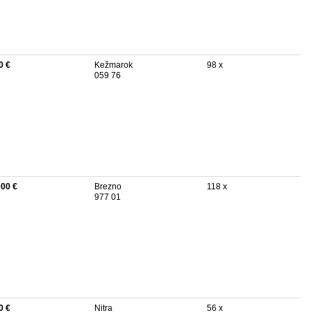
0 €
Kežmarok
98 x
059 76
000 €
Brezno
118 x
977 01
0 €
Nitra
56 x