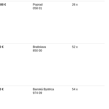
400 €
Poprad
26 x
058 01
0 €
Bratislava
52 x
850 00
0 €
Banská Bystrica
54 x
974 09