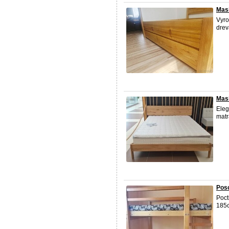
Masi
Vyro
drev
Mas
Eleg
mat
Pos
Poct
185