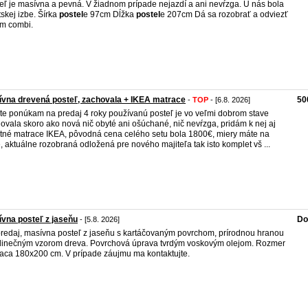
eľ je masívna a pevná. V žiadnom prípade nejazdí a ani nevŕzga. U nás bola
tskej izbe. Šírka
postel
e 97cm Dĺžka
postel
e 207cm Dá sa rozobrať a odviezť
m combi.
vna drevená posteľ, zachovala + IKEA matrace
50
-
TOP
- [6.8. 2026]
te ponúkam na predaj 4 roky používanú posteľ je vo veľmi dobrom stave
ovala skoro ako nová nič obyté ani ošúchané, nič nevŕzga, pridám k nej aj
itné matrace IKEA, pôvodná cena celého setu bola 1800€, miery máte na
e, aktuálne rozobraná odložená pre nového majiteľa tak isto komplet vš ...
vna posteľ z jaseňu
Do
- [5.8. 2026]
redaj, masívna posteľ z jaseňu s kartáčovaným povrchom, prírodnou hranou
dinečným vzorom dreva. Povrchová úprava tvrdým voskovým olejom. Rozmer
aca 180x200 cm. V prípade záujmu ma kontaktujte.